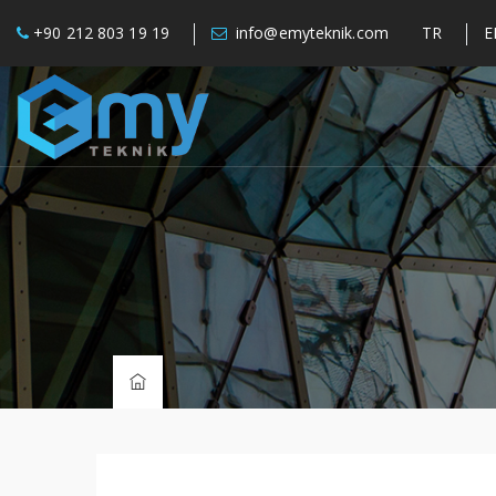
+90 212 803 19 19
info@emyteknik.com
TR
E