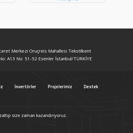
icaret Merkezi Oruçreis Mahallesi Tekstilkent
No: A13 No: 51-52 Esenler İstanbul/TÜRKİYE
iz
İnvertörler
Projelerimiz
Destek
 azaltıp size zaman kazandırıyoruz.