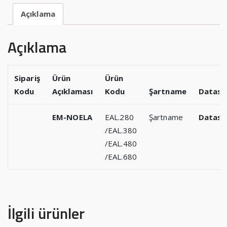
Açıklama
Açıklama
Sipariş
Ürün
Ürün
Kodu
Açıklaması
Kodu
Şartname
Datash
EM-NOELA
EAL.280
Şartname
Datash
/EAL.380
/EAL.480
/EAL.680
İlgili ürünler