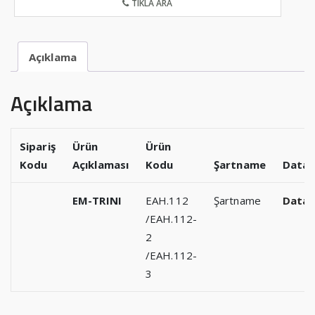
TIKLA ARA
Açıklama
Açıklama
Sipariş
Ürün
Ürün
Kodu
Açıklaması
Kodu
Şartname
Datas
EM-TRINI
EAH.112
Şartname
Datas
/EAH.112-
2
/EAH.112-
3