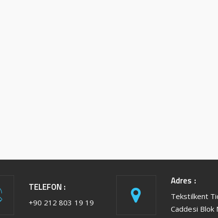
Adres :
TELEFON :
Tekstilkent T
+90 212 803 19 19
Caddesi Blok 