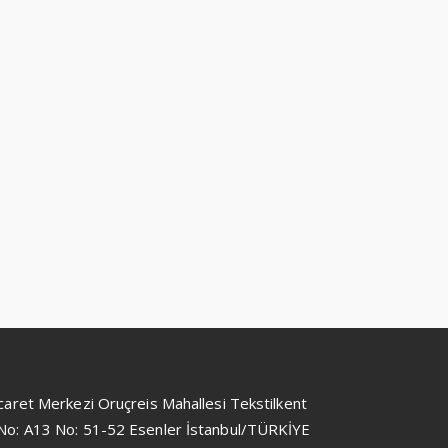
icaret Merkezi Oruçreis Mahallesi Tekstilkent
No: A13 No: 51-52 Esenler İstanbul/TÜRKİYE