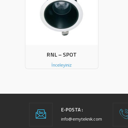
RNL – SPOT
İnceleyiniz
E-POSTA :
info@emyteknik.com