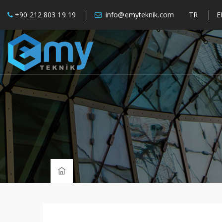
+90 212 803 19 19
info@emyteknik.com
TR
E