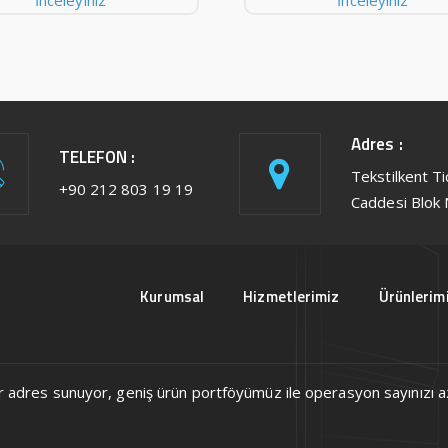
İnceleyiniz
İnceleyiniz
Adres :
TELEFON :
Tekstilkent T
+90 212 803 19 19
Caddesi Blok 
Kurumsal
Hizmetlerimiz
Ürünlerim
ek bir adres sunuyor, geniş ürün portföyümüz ile operasyon sayınızı