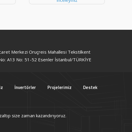
İnceleyiniz
icaret Merkezi Oruçreis Mahallesi Tekstilkent
No: A13 No: 51-52 Esenler İstanbul/TÜRKİYE
iz
İnvertörler
Projelerimiz
Destek
 azaltıp size zaman kazandırıyoruz.