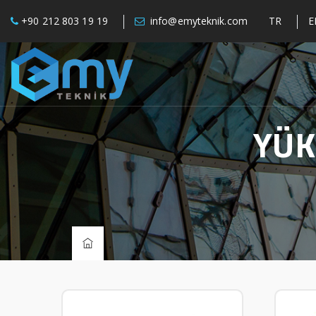
+90 212 803 19 19
info@emyteknik.com
TR
E
YÜK