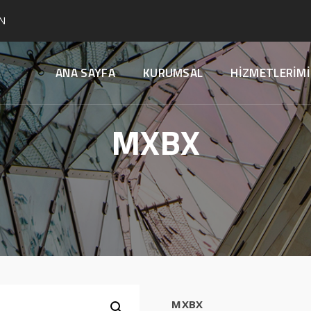
N
ANA SAYFA
KURUMSAL
HİZMETLERİMİ
MXBX
MXBX