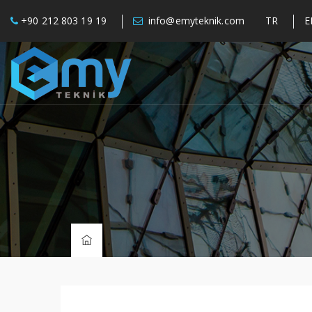
+90 212 803 19 19
info@emyteknik.com
TR
E