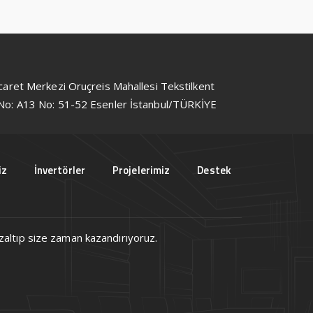
icaret Merkezi Oruçreis Mahallesi Tekstilkent
No: A13 No: 51-52 Esenler İstanbul/TÜRKİYE
iz
İnvertörler
Projelerimiz
Destek
 azaltıp size zaman kazandırıyoruz.