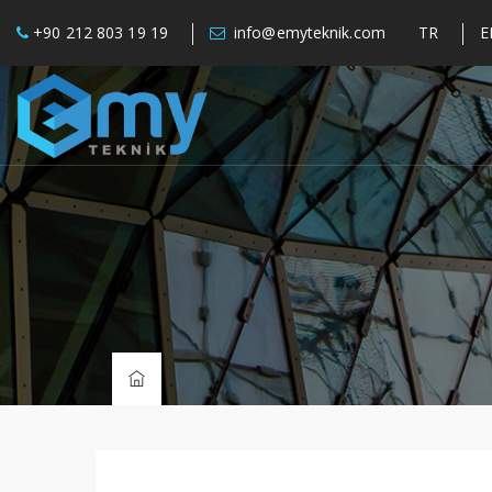
+90 212 803 19 19
info@emyteknik.com
TR
E