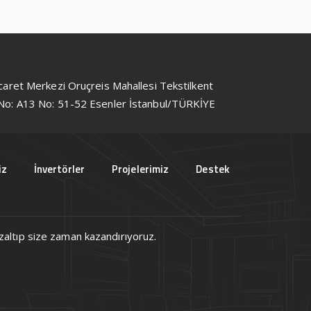
icaret Merkezi Oruçreis Mahallesi Tekstilkent
No: A13 No: 51-52 Esenler İstanbul/TÜRKİYE
iz
İnvertörler
Projelerimiz
Destek
 azaltıp size zaman kazandırıyoruz.