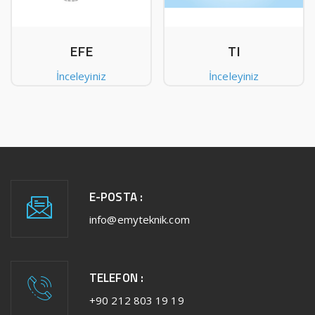
EFE
TI
İnceleyiniz
İnceleyiniz
E-POSTA :
info@emyteknik.com
TELEFON :
+90 212 803 19 19