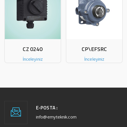
CZ 0240
CP\EFSRC
İnceleyiniz
İnceleyiniz
E-POSTA :
info@emyteknik.com