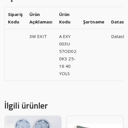
Sipariş
Ürün
Ürün
Kodu
Açıklaması
Kodu
Şartname
Datash
3W EXIT
A EXY
Datashe
003U
57OD02
0K3 25-
16 40
YOLS
İlgili ürünler