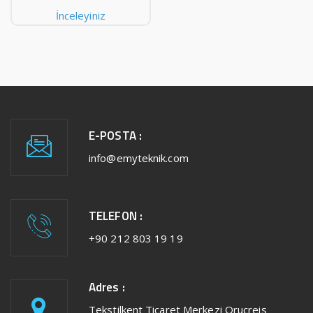
İnceleyiniz
E-POSTA :
info@emyteknik.com
TELEFON :
+90 212 803 19 19
Adres :
Tekstilkent Ticaret Merkezi Oruçreis