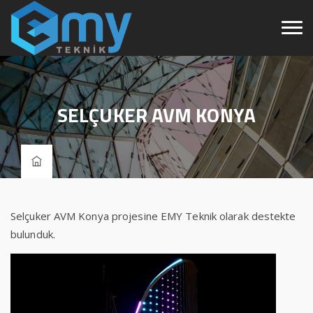
SELÇUKER AVM KONYA
Selçuker AVM Konya projesine EMY Teknik olarak destekte
bulunduk.