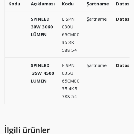
Kodu
Açıklaması
Kodu
Şartname
Datash
SPINLED
E SPN
Şartname
Datash
30W 3060
030U
LÜMEN
65CM00
35 3K
588 54
SPINLED
E SPN
Şartname
Datash
35W 4500
035U
LÜMEN
65CM00
35 4K5
788 54
İlgili ürünler