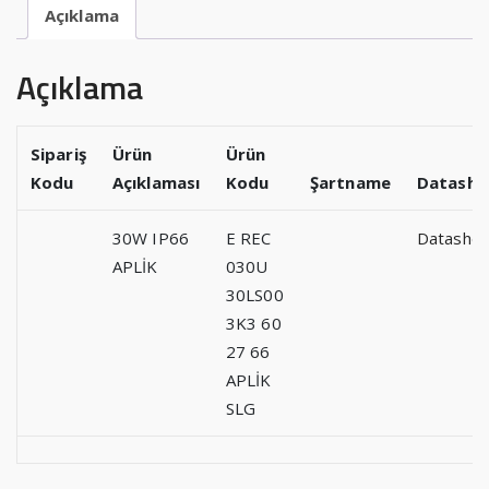
Açıklama
Açıklama
Sipariş
Ürün
Ürün
Kodu
Açıklaması
Kodu
Şartname
Datashe
30W IP66
E REC
Datashee
APLİK
030U
30LS00
3K3 60
27 66
APLİK
SLG