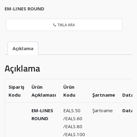
EM-LINES ROUND
TIKLA ARA
Açıklama
Açıklama
Sipariş
Ürün
Ürün
Kodu
Açıklaması
Kodu
Şartname
Datas
EM-LINES
EALS.50
Şartname
Datas
ROUND
/EALS.60
/EALS.80
/EALS.100