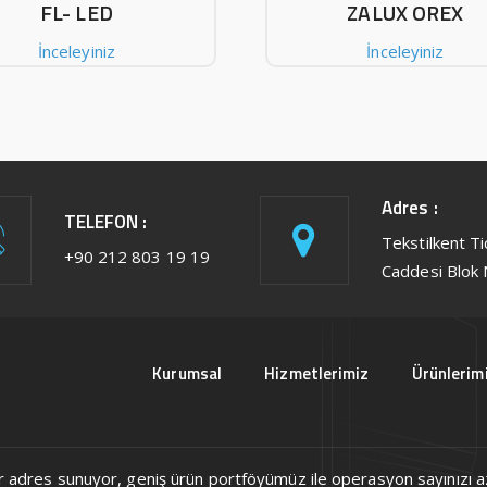
FL- LED
ZALUX OREX
İnceleyiniz
İnceleyiniz
Adres :
TELEFON :
Tekstilkent T
+90 212 803 19 19
Caddesi Blok 
Kurumsal
Hizmetlerimiz
Ürünlerim
ek bir adres sunuyor, geniş ürün portföyümüz ile operasyon sayınızı