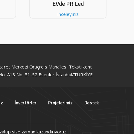
EVde PR Led
İnceleyiniz
icaret Merkezi Oruçreis Mahallesi Tekstilkent
No: A13 No: 51-52 Esenler İstanbul/TÜRKİYE
iz
İnvertörler
Projelerimiz
Destek
 azaltıp size zaman kazandırıyoruz.