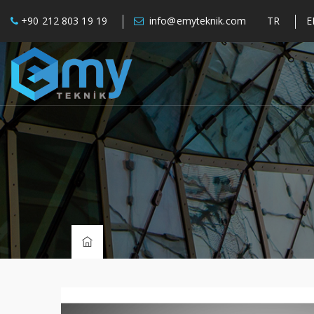
+90 212 803 19 19
info@emyteknik.com
TR
E