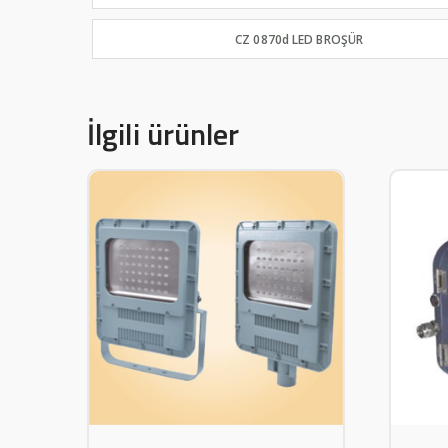
CZ 0870d LED BROŞÜR
İlgili ürünler