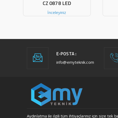
CZ 0878 LED
İnceleyiniz
E-POSTA :
info@emyteknik.com
Aydınlatma ile ilgili tüm ihtiyaçlarınız için size t